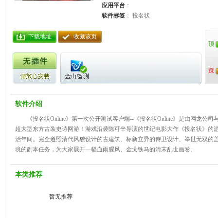
应用平台
：
软件标签
： 投名状
下载地址
收藏该页
顶
踩
软件介绍
《投名状Online》第一次公开测试客户端--《投名状Online》是由网龙公
超大型东方古装史诗网游！游戏沿袭陈可辛导演的世纪电影大作《投名状》的
治年间。完全遵照清代风貌设计的古建筑、标新立异的侍卫设计、举世无双的
境的副本任务，为大家展开一幅血雨腥风、金戈铁马的清末乱世画卷。
本类推荐
暂无推荐