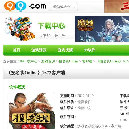
99游戏大全
首页
游戏资源
游戏视频
99软件
当前位置：
99下载中心
>
游戏资源
>
投名状Online
>
客户端
>
《投名状Online》16
《投名状Online》1672客户端
软件概况
更新时间
：2022-08-10
下载
软件性质
：免费软件
软件
软件语言
：简体中文
开 发
MD5
软件官网
：
D787
软件类型
：游戏资源投名状Online客户端