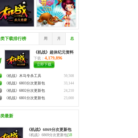
本类下载排行榜
周
月
总
《机战》超体纪元资料
片客户端
4,179,896
下载：
立即下载
《机战》木马专杀工具
59,508
《机战》6803分次更新包
33,144
《机战》6802分次更新包
24,210
《机战》6801分次更新包
23,000
本类最新
《机战》6869分次更新包
《机战》6869分次更新包
[详