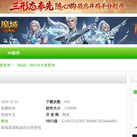
99软件
更新包
>
《机战》6682分次更新包
2024-12-10
下载次数
：658
：免费软件
软件大小
：5.66MB
：简体中文
开 发 商
：网龙
：
网龙
MD5值
：323fb557a2583736bd9b7f62a6d84f61
：游戏资源机战分次更新包
：